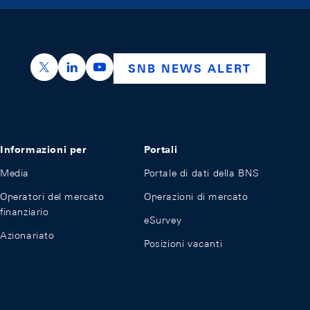
https://x.com/snb_bns
https://ch.linkedin.com/company/swiss-nation
https://www.youtube.com/@swissnation
SNB NEWS ALERT
Informazioni per
Portali
Media
Portale di dati della BNS
Operatori del mercato
Operazioni di mercato
finanziario
eSurvey
Azionariato
Posizioni vacanti