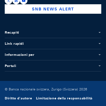
https://x.com/snb_bns
https://ch.linkedin.com/company/swiss-national-ba
https://www.youtube.com/@swissnationalbank
SNB NEWS ALERT
Recapiti
Link rapidi
Informazioni per
Portali
© Banca nazionale svizzera, Zurigo (Svizzera) 2026
Diritto d'autore
Limitazione della responsabilità