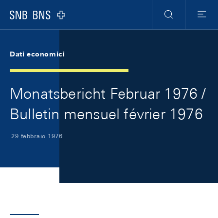
Skip Links Navigation
Header
Meta Navigation
Logo
Ricerca
Menu
Dati economici
Monatsbericht Februar 1976 /
Bulletin mensuel février 1976
29 febbraio 1976