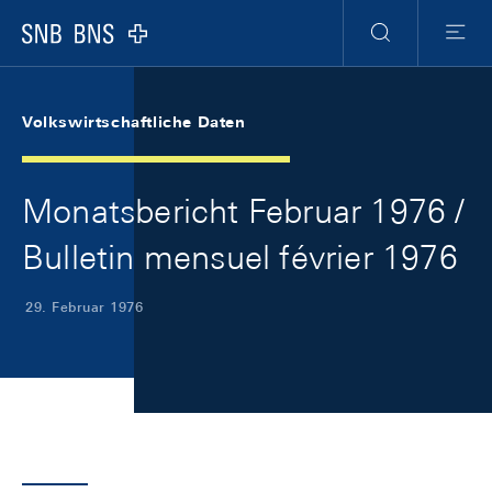
Skip Links Navigation
Header
Meta Navigation
Logo
Suche
Menu
Volkswirtschaftliche Daten
Monatsbericht Februar 1976 /
Bulletin mensuel février 1976
29. Februar 1976