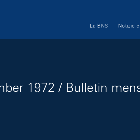
Main Navigation
La BNS
Notizie e
ber 1972 / Bulletin men