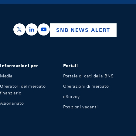
https://x.com/snb_bns
https://ch.linkedin.com/company/swiss-nation
https://www.youtube.com/@swissnation
SNB NEWS ALERT
Informazioni per
Portali
Media
Portale di dati della BNS
Operatori del mercato
Operazioni di mercato
finanziario
eSurvey
Azionariato
Posizioni vacanti