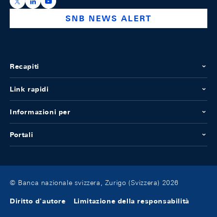
https://x.com/snb_bns
https://ch.linkedin.com/company/swiss-national-ba
https://www.youtube.com/@swissnationalbank
SNB NEWS ALERT
Recapiti
Link rapidi
Informazioni per
Portali
© Banca nazionale svizzera, Zurigo (Svizzera) 2026
Diritto d'autore
Limitazione della responsabilità