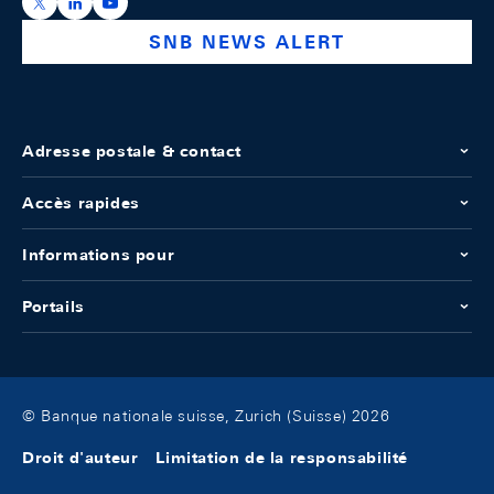
https://x.com/snb_bns
https://ch.linkedin.com/company/swiss-national-ba
https://www.youtube.com/@swissnationalbank
SNB NEWS ALERT
Adresse postale & contact
Accès rapides
Informations pour
Portails
© Banque nationale suisse, Zurich (Suisse) 2026
Droit d'auteur
Limitation de la responsabilité