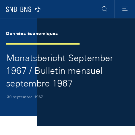
Skip Links Navigation
Header
Meta Navigation
Logo
Recherche
Menu
Données économiques
Monatsbericht September
1967 / Bulletin mensuel
septembre 1967
30 septembre 1967