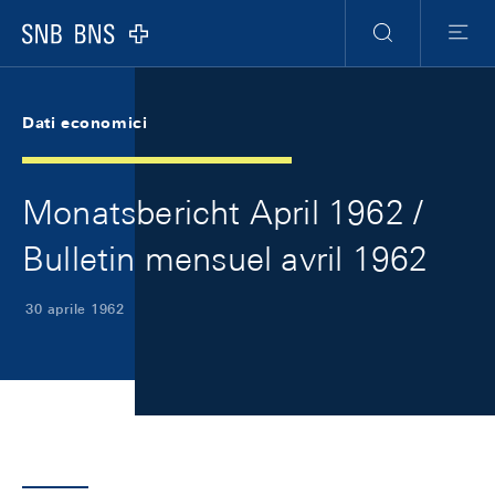
Skip Links Navigation
Header
Meta Navigation
Logo
Ricerca
Menu
Dati economici
Monatsbericht April 1962 /
Bulletin mensuel avril 1962
30 aprile 1962