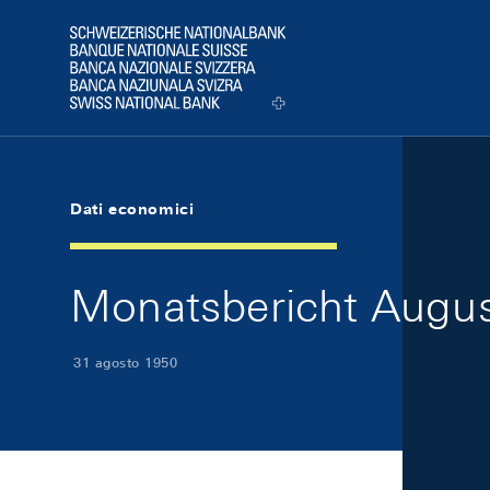
Skip Links Navigation
Header
Logo
Dati economici
Monatsbericht August
31 agosto 1950