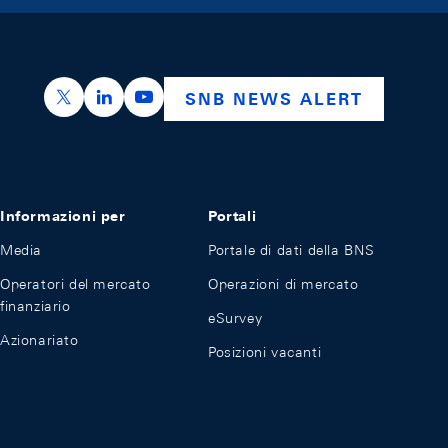
https://x.com/snb_bns
https://ch.linkedin.com/company/swiss-nation
https://www.youtube.com/@swissnation
SNB NEWS ALERT
Informazioni per
Portali
Media
Portale di dati della BNS
Operatori del mercato
Operazioni di mercato
finanziario
eSurvey
Azionariato
Posizioni vacanti