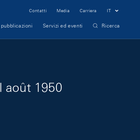
Meta Navigation
Contatti
Media
Carriera
IT
 pubblicazioni
Servizi ed eventi
Ricerca
l août 1950