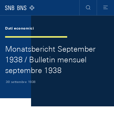
Skip Links Navigation
Header
Meta Navigation
Logo
Ricerca
Menu
Dati economici
Monatsbericht September
1938 / Bulletin mensuel
septembre 1938
30 settembre 1938