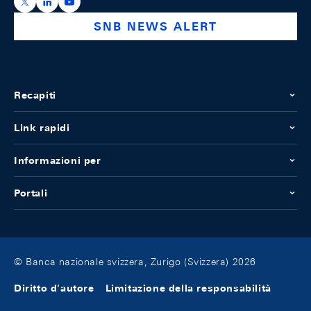
https://x.com/snb_bns
https://ch.linkedin.com/company/swiss-national-ba
https://www.youtube.com/@swissnationalbank
SNB NEWS ALERT
Recapiti
Link rapidi
Informazioni per
Portali
© Banca nazionale svizzera, Zurigo (Svizzera) 2026
Diritto d'autore
Limitazione della responsabilità