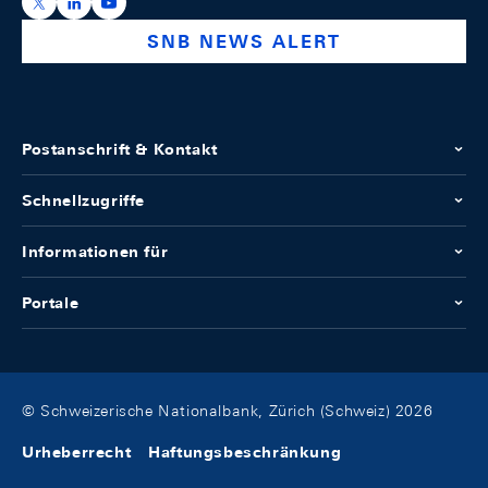
https://x.com/snb_bns
https://ch.linkedin.com/company/swiss-national-ba
https://www.youtube.com/@swissnationalbank
SNB NEWS ALERT
Postanschrift & Kontakt
Schnellzugriffe
Informationen für
Portale
© Schweizerische Nationalbank, Zürich (Schweiz) 2026
Urheberrecht
Haftungsbeschränkung