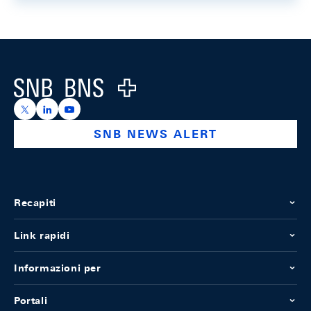
Footer
Logo
https://x.com/snb_bns
https://ch.linkedin.com/company/swiss-national-ba
https://www.youtube.com/@swissnationalbank
SNB NEWS ALERT
Recapiti
Link rapidi
Informazioni per
Portali