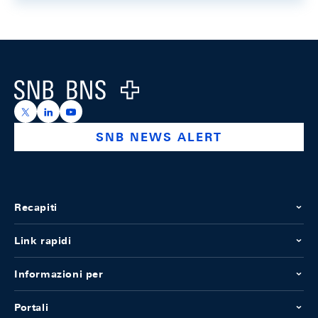
Footer
Logo
https://x.com/snb_bns
https://ch.linkedin.com/company/swiss-national-ba
https://www.youtube.com/@swissnationalbank
SNB NEWS ALERT
Recapiti
Link rapidi
Informazioni per
Portali