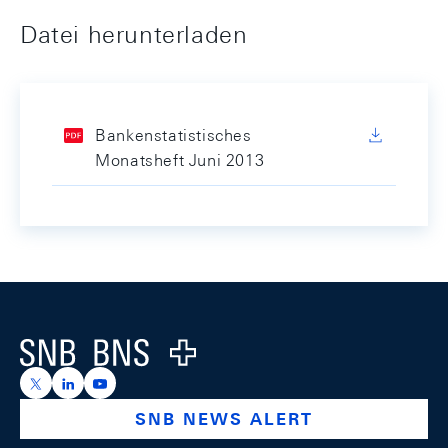
Datei herunterladen
Bankenstatistisches
Monatsheft Juni 2013
Footer
Logo
https://x.com/snb_bns
https://ch.linkedin.com/company/swiss-national-ba
https://www.youtube.com/@swissnationalbank
SNB NEWS ALERT