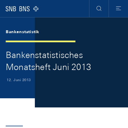
Skip Links Navigation
Header
Meta Navigation
Logo
Suche
Menu
Bankenstatistik
Bankenstatistisches
Monatsheft Juni 2013
12. Juni 2013