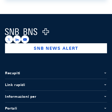
Footer
Logo
https://x.com/snb_bns
https://ch.linkedin.com/company/swiss-national-ba
https://www.youtube.com/@swissnationalbank
SNB NEWS ALERT
Recapiti
Link rapidi
Informazioni per
Portali