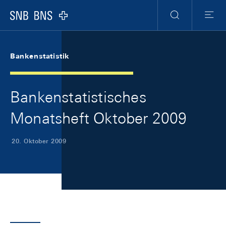
Skip Links Navigation
Header
Meta Navigation
Logo
Suche
Menu
Bankenstatistik
Bankenstatistisches
Monatsheft Oktober 2009
20. Oktober 2009