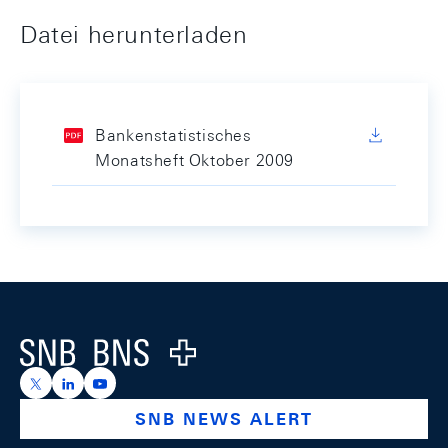
Datei herunterladen
Bankenstatistisches
Monatsheft Oktober 2009
Footer
Logo
https://x.com/snb_bns
https://ch.linkedin.com/company/swiss-national-ba
https://www.youtube.com/@swissnationalbank
SNB NEWS ALERT