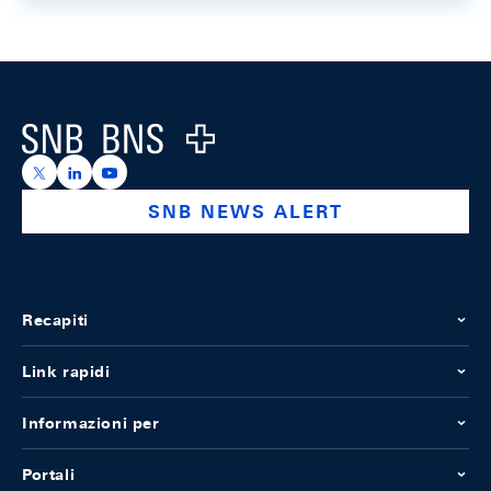
Footer
Logo
https://x.com/snb_bns
https://ch.linkedin.com/company/swiss-national-ba
https://www.youtube.com/@swissnationalbank
SNB NEWS ALERT
Recapiti
Link rapidi
Informazioni per
Portali