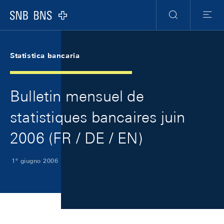
Skip Links Navigation
Header
Meta Navigation
Logo
Ricerca
Menu
Statistica bancaria
Bulletin mensuel de
statistiques bancaires juin
2006 (FR / DE / EN)
1º giugno 2006