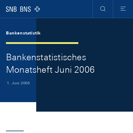
Skip Links Navigation
Header
Meta Navigation
Logo
Suche
Menu
Bankenstatistik
Bankenstatistisches
Monatsheft Juni 2006
1. Juni 2006