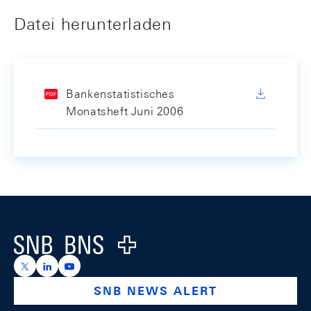
Datei herunterladen
Bankenstatistisches
Monatsheft Juni 2006
Footer
Logo
https://x.com/snb_bns
https://ch.linkedin.com/company/swiss-national-ba
https://www.youtube.com/@swissnationalbank
SNB NEWS ALERT