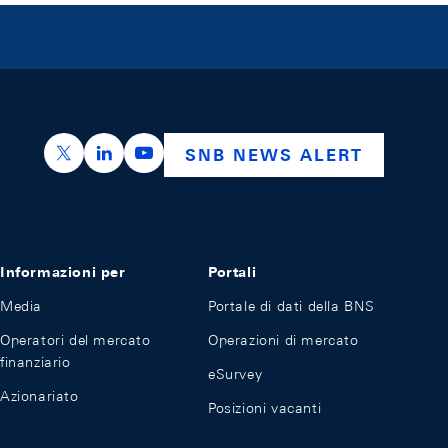
https://x.com/snb_bns
https://ch.linkedin.com/company/swiss-nation
https://www.youtube.com/@swissnation
SNB NEWS ALERT
Informazioni per
Portali
Media
Portale di dati della BNS
Operatori del mercato
Operazioni di mercato
finanziario
eSurvey
Azionariato
Posizioni vacanti