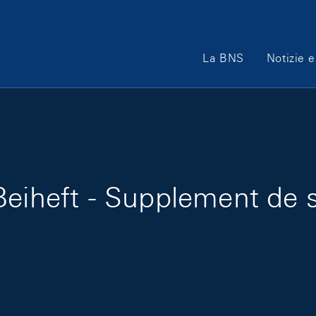
Main Navigation
La BNS
Notizie e
eiheft - Supplement de s