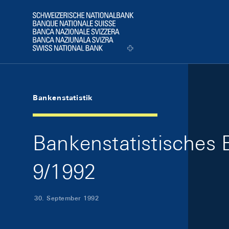
Skip Links Navigation
Header
Logo
Bankenstatistik
Bankenstatistisches B
9/1992
30. September 1992