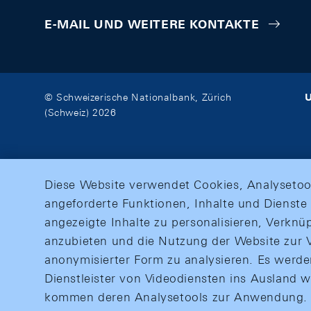
E-MAIL UND WEITERE KONTAKTE
U
© Schweizerische Nationalbank, Zürich
(Schweiz) 2026
Diese Website verwendet Cookies, Analysetoo
angeforderte Funktionen, Inhalte und Dienste 
angezeigte Inhalte zu personalisieren, Verkn
anzubieten und die Nutzung der Website zur V
anonymisierter Form zu analysieren. Es werd
Dienstleister von Videodiensten ins Ausland 
kommen deren Analysetools zur Anwendung. M