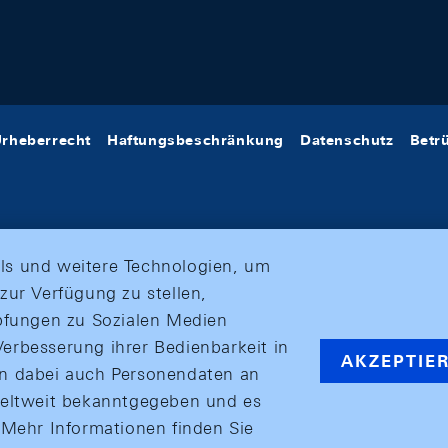
rheberrecht
Haftungsbeschränkung
Datenschutz
Betr
ls und weitere Technologien, um
zur Verfügung zu stellen,
üpfungen zu Sozialen Medien
erbesserung ihrer Bedienbarkeit in
AKZEPTIE
en dabei auch Personendaten an
weltweit bekanntgegeben und es
ehr Informationen finden Sie