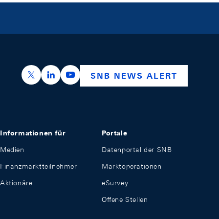
https://x.com/snb_bns
https://ch.linkedin.com/company/swiss-nation
https://www.youtube.com/@swissnation
SNB NEWS ALERT
Informationen für
Portale
Medien
Datenportal der SNB
Finanzmarktteilnehmer
Marktoperationen
Aktionäre
eSurvey
Offene Stellen