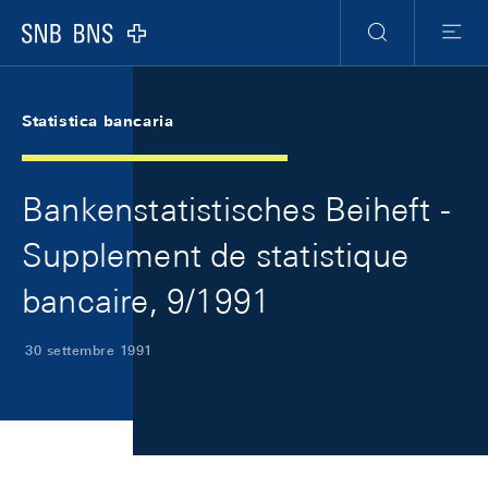
Skip Links Navigation
Header
Meta Navigation
Logo
Ricerca
Menu
Statistica bancaria
Bankenstatistisches Beiheft -
Supplement de statistique
bancaire, 9/1991
30 settembre 1991