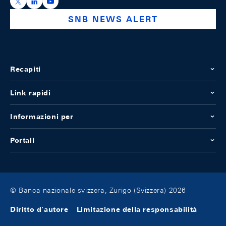
https://x.com/snb_bns
https://ch.linkedin.com/company/swiss-national-ba
https://www.youtube.com/@swissnationalbank
SNB NEWS ALERT
Recapiti
Link rapidi
Informazioni per
Portali
© Banca nazionale svizzera, Zurigo (Svizzera) 2026
Diritto d'autore
Limitazione della responsabilità