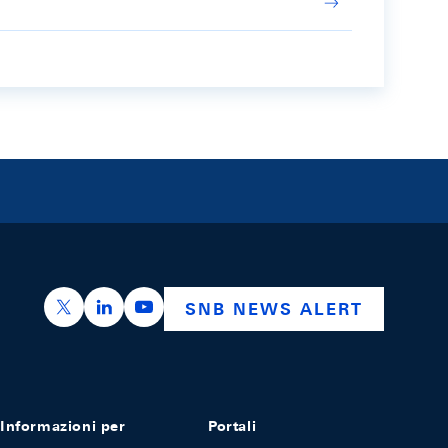
https://x.com/snb_bns
https://ch.linkedin.com/company/swiss-nation
https://www.youtube.com/@swissnation
SNB NEWS ALERT
Informazioni per
Portali