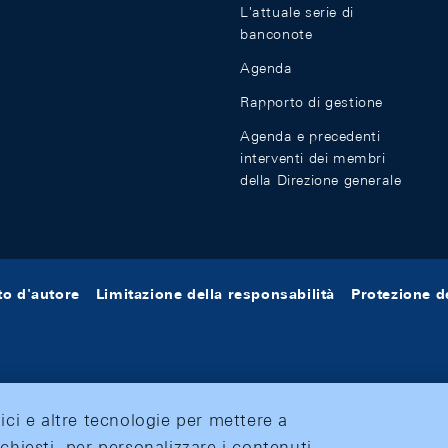
L'attuale serie di
banconote
Agenda
Rapporto di gestione
Agenda e precedenti
interventi dei membri
della Direzione generale
tto d'autore
Limitazione della responsabilità
Protezione de
tici e altre tecnologie per mettere a
ichiesti, per personalizzare i contenuti