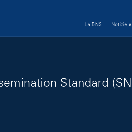
Main Navigation
La BNS
Notizie e
semination Standard (SNB