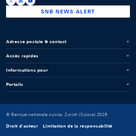
https://x.com/snb_bns
https://ch.linkedin.com/company/swiss-national-ba
https://www.youtube.com/@swissnationalbank
SNB NEWS ALERT
Adresse postale & contact
Accès rapides
Informations pour
Portails
© Banque nationale suisse, Zurich (Suisse) 2026
Droit d'auteur
Limitation de la responsabilité