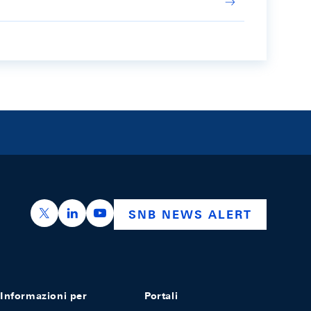
https://x.com/snb_bns
https://ch.linkedin.com/company/swiss-nation
https://www.youtube.com/@swissnation
SNB NEWS ALERT
Informazioni per
Portali