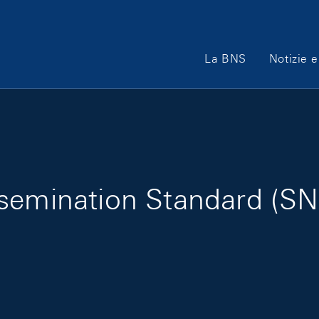
Main Navigation
La BNS
Notizie e
ssemination Standard (S