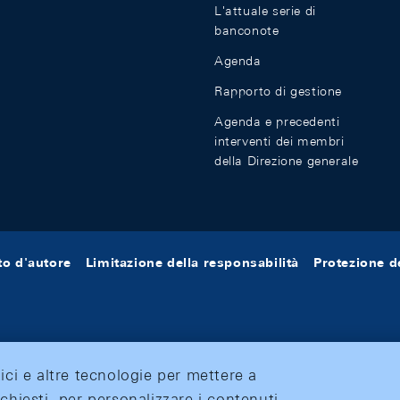
L'attuale serie di
banconote
Agenda
Rapporto di gestione
Agenda e precedenti
interventi dei membri
della Direzione generale
tto d'autore
Limitazione della responsabilità
Protezione de
tici e altre tecnologie per mettere a
ichiesti, per personalizzare i contenuti