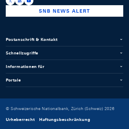
https://x.com/snb_bns
https://ch.linkedin.com/company/swiss-national-ba
https://www.youtube.com/@swissnationalbank
SNB NEWS ALERT
Postanschrift & Kontakt
Schnellzugriffe
Informationen für
Portale
© Schweizerische Nationalbank, Zürich (Schweiz) 2026
Urheberrecht
Haftungsbeschränkung