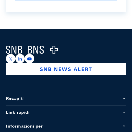
Footer
Logo
https://x.com/snb_bns
https://ch.linkedin.com/company/swiss-national-ba
https://www.youtube.com/@swissnationalbank
SNB NEWS ALERT
Recapiti
Link rapidi
Informazioni per