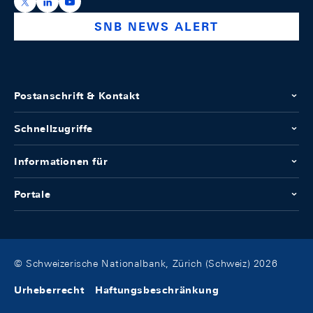
https://x.com/snb_bns
https://ch.linkedin.com/company/swiss-national-ba
https://www.youtube.com/@swissnationalbank
SNB NEWS ALERT
Postanschrift & Kontakt
Schnellzugriffe
Informationen für
Portale
© Schweizerische Nationalbank, Zürich (Schweiz) 2026
Urheberrecht
Haftungsbeschränkung