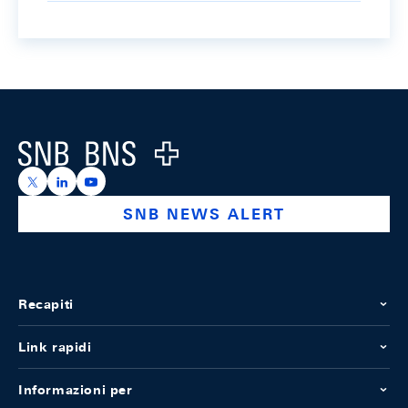
Footer
Logo
https://x.com/snb_bns
https://ch.linkedin.com/company/swiss-national-ba
https://www.youtube.com/@swissnationalbank
SNB NEWS ALERT
Recapiti
Link rapidi
Informazioni per