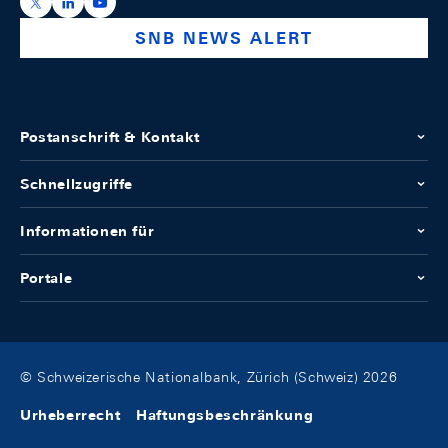
https://x.com/snb_bns
https://ch.linkedin.com/company/swiss-national-ba
https://www.youtube.com/@swissnationalbank
SNB NEWS ALERT
Postanschrift & Kontakt
Schnellzugriffe
Informationen für
Portale
© Schweizerische Nationalbank, Zürich (Schweiz) 2026
Urheberrecht
Haftungsbeschränkung