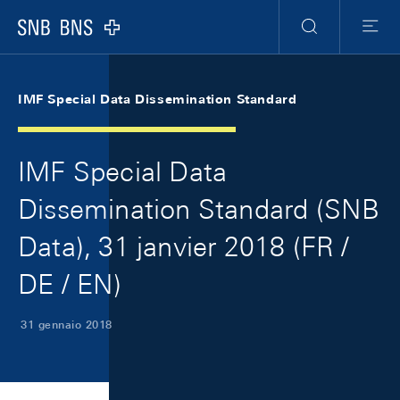
Skip Links Navigation
Header
Meta Navigation
Logo
Ricerca
Menu
IMF Special Data Dissemination Standard
IMF Special Data
Dissemination Standard (SNB
Data), 31 janvier 2018 (FR /
DE / EN)
31 gennaio 2018