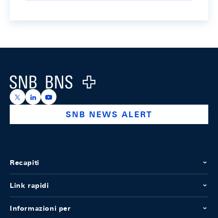
Footer
Logo
https://x.com/snb_bns
https://ch.linkedin.com/company/swiss-national-ba
https://www.youtube.com/@swissnationalbank
SNB NEWS ALERT
Recapiti
Link rapidi
Informazioni per