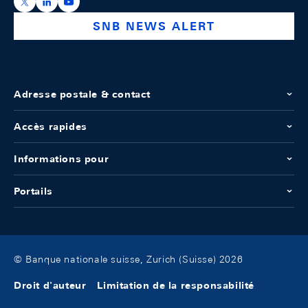
https://x.com/snb_bns
https://ch.linkedin.com/company/swiss-national-ba
https://www.youtube.com/@swissnationalbank
SNB NEWS ALERT
Adresse postale & contact
Accès rapides
Informations pour
Portails
© Banque nationale suisse, Zurich (Suisse) 2026
Droit d'auteur
Limitation de la responsabilité