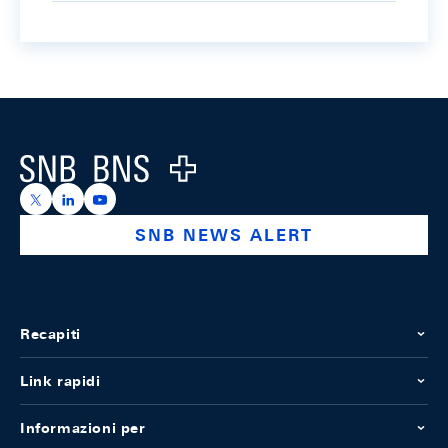
Footer
Logo
https://x.com/snb_bns
https://ch.linkedin.com/company/swiss-national-ba
https://www.youtube.com/@swissnationalbank
SNB NEWS ALERT
Recapiti
Link rapidi
Informazioni per