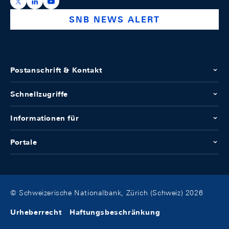
https://x.com/snb_bns
https://ch.linkedin.com/company/swiss-national-ba
https://www.youtube.com/@swissnationalbank
SNB NEWS ALERT
Postanschrift & Kontakt
Schnellzugriffe
Informationen für
Portale
© Schweizerische Nationalbank, Zürich (Schweiz) 2026
Urheberrecht
Haftungsbeschränkung