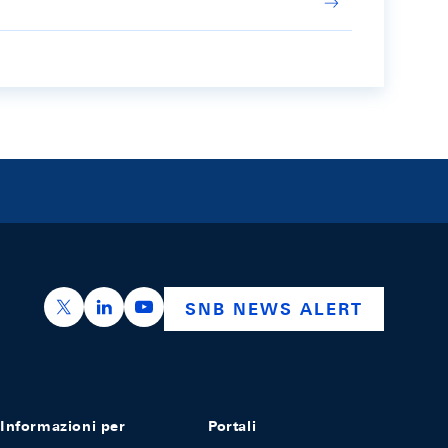
https://x.com/snb_bns
https://ch.linkedin.com/company/swiss-nation
https://www.youtube.com/@swissnation
SNB NEWS ALERT
Informazioni per
Portali