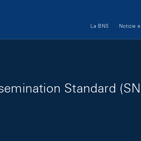
Main Navigation
La BNS
Notizie e
emination Standard (SNB 