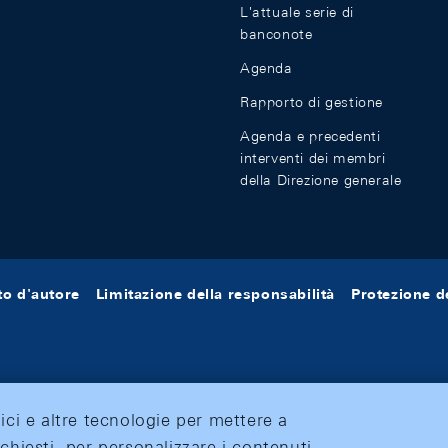
L'attuale serie di
banconote
Agenda
Rapporto di gestione
Agenda e precedenti
interventi dei membri
della Direzione generale
tto d'autore
Limitazione della responsabilità
Protezione de
tici e altre tecnologie per mettere a
ichiesti, per personalizzare i contenuti