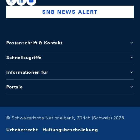
https://x.com/snb_bns
https://ch.linkedin.com/company/swiss-national-ba
https://www.youtube.com/@swissnationalbank
SNB NEWS ALERT
Postanschrift & Kontakt
Schnellzugriffe
Informationen für
Portale
© Schweizerische Nationalbank, Zürich (Schweiz) 2026
Urheberrecht
Haftungsbeschränkung