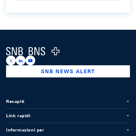
Footer
Logo
https://x.com/snb_bns
https://ch.linkedin.com/company/swiss-national-ba
https://www.youtube.com/@swissnationalbank
SNB NEWS ALERT
Recapiti
Link rapidi
Informazioni per