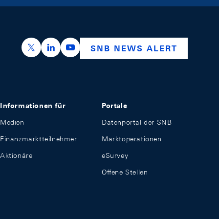
https://x.com/snb_bns
https://ch.linkedin.com/company/swiss-nation
https://www.youtube.com/@swissnation
SNB NEWS ALERT
Informationen für
Portale
Medien
Datenportal der SNB
Finanzmarktteilnehmer
Marktoperationen
Aktionäre
eSurvey
Offene Stellen