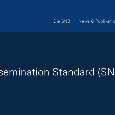
Hauptnavigation
Die SNB
News & Publikati
ssemination Standard (SN