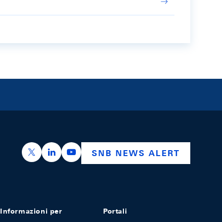
https://x.com/snb_bns
https://ch.linkedin.com/company/swiss-nation
https://www.youtube.com/@swissnation
SNB NEWS ALERT
Informazioni per
Portali