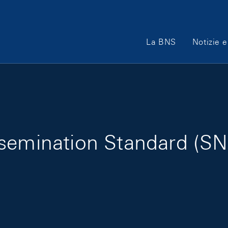
Main Navigation
La BNS
Notizie e
emination Standard (SNB 