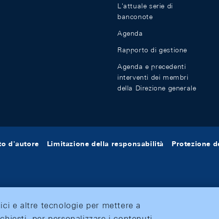
L'attuale serie di
banconote
Agenda
Rapporto di gestione
Agenda e precedenti
interventi dei membri
della Direzione generale
tto d'autore
Limitazione della responsabilità
Protezione de
tici e altre tecnologie per mettere a
ichiesti, per personalizzare i contenuti