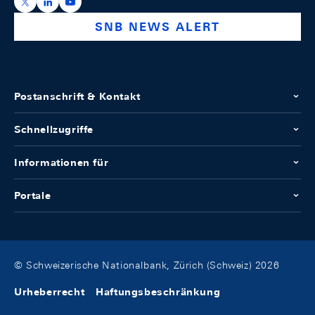
https://x.com/snb_bns
https://ch.linkedin.com/company/swiss-national-ba
https://www.youtube.com/@swissnationalbank
SNB NEWS ALERT
Postanschrift & Kontakt
Schnellzugriffe
Informationen für
Portale
© Schweizerische Nationalbank, Zürich (Schweiz) 2026
Urheberrecht
Haftungsbeschränkung