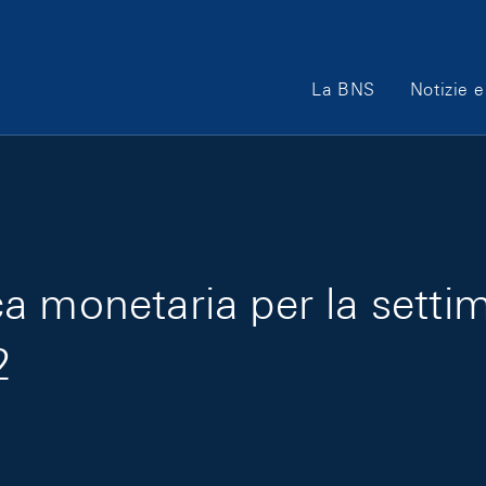
Main Navigation
La BNS
Notizie e
tica monetaria per la sett
2