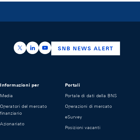
https://x.com/snb_bns
https://ch.linkedin.com/company/swiss-nation
https://www.youtube.com/@swissnation
SNB NEWS ALERT
Informazioni per
Portali
Media
Portale di dati della BNS
Operatori del mercato
Operazioni di mercato
finanziario
eSurvey
Azionariato
Posizioni vacanti