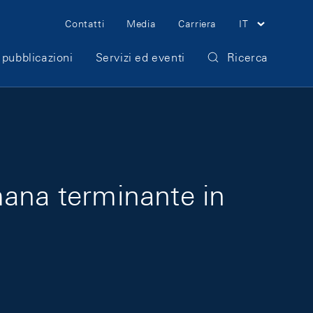
Meta Navigation
Contatti
Media
Carriera
IT
 pubblicazioni
Servizi ed eventi
Ricerca
imana terminante in