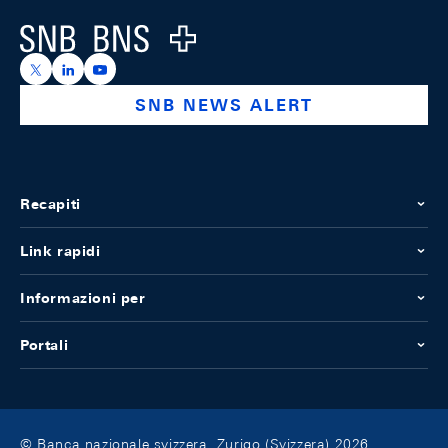
Logo
https://x.com/snb_bns
https://ch.linkedin.com/company/swiss-national-ba
https://www.youtube.com/@swissnationalbank
SNB NEWS ALERT
Recapiti
Link rapidi
Informazioni per
Portali
© Banca nazionale svizzera, Zurigo (Svizzera) 2026