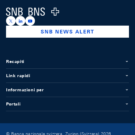
Logo
https://x.com/snb_bns
https://ch.linkedin.com/company/swiss-national-ba
https://www.youtube.com/@swissnationalbank
SNB NEWS ALERT
Recapiti
Link rapidi
Informazioni per
Portali
© Banca nazionale svizzera, Zurigo (Svizzera) 2026