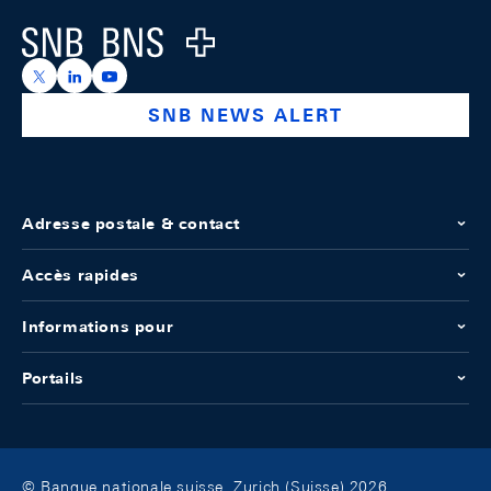
Logo
https://x.com/snb_bns
https://ch.linkedin.com/company/swiss-national-ba
https://www.youtube.com/@swissnationalbank
SNB NEWS ALERT
Adresse postale & contact
Accès rapides
Informations pour
Portails
© Banque nationale suisse, Zurich (Suisse) 2026