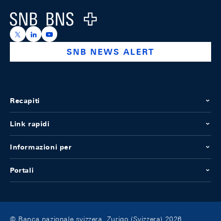
Logo
https://x.com/snb_bns
https://ch.linkedin.com/company/swiss-national-ba
https://www.youtube.com/@swissnationalbank
SNB NEWS ALERT
Recapiti
Link rapidi
Informazioni per
Portali
© Banca nazionale svizzera, Zurigo (Svizzera) 2026