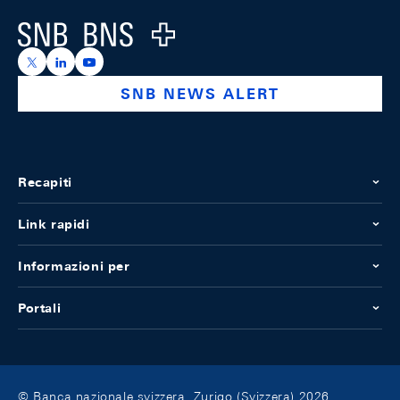
Logo
https://x.com/snb_bns
https://ch.linkedin.com/company/swiss-national-ba
https://www.youtube.com/@swissnationalbank
SNB NEWS ALERT
Recapiti
Link rapidi
Informazioni per
Portali
© Banca nazionale svizzera, Zurigo (Svizzera) 2026