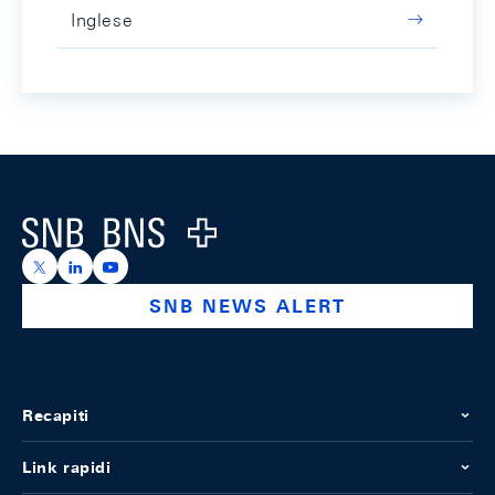
Inglese
Footer
Logo
https://x.com/snb_bns
https://ch.linkedin.com/company/swiss-national-ba
https://www.youtube.com/@swissnationalbank
SNB NEWS ALERT
Recapiti
Link rapidi