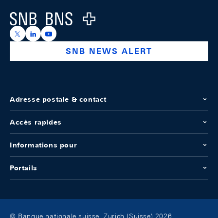
Logo
https://x.com/snb_bns
https://ch.linkedin.com/company/swiss-national-ba
https://www.youtube.com/@swissnationalbank
SNB NEWS ALERT
Adresse postale & contact
Accès rapides
Informations pour
Portails
© Banque nationale suisse, Zurich (Suisse) 2026