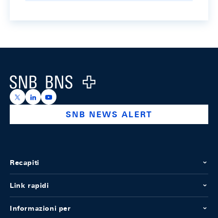
Footer
Logo
https://x.com/snb_bns
https://ch.linkedin.com/company/swiss-national-ba
https://www.youtube.com/@swissnationalbank
SNB NEWS ALERT
Recapiti
Link rapidi
Informazioni per