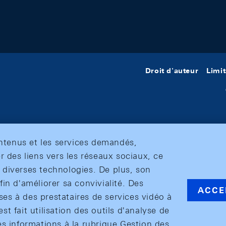
Droit d'auteur
Limit
ontenus et les services demandés,
r des liens vers les réseaux sociaux, ce
et diverses technologies. De plus, son
in d'améliorer sa convivialité. Des
ACCE
s à des prestataires de services vidéo à
est fait utilisation des outils d'analyse de
es informations à la rubrique Gestion des