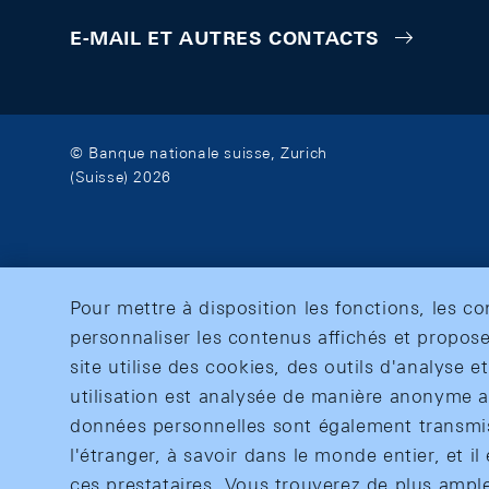
E-MAIL ET AUTRES CONTACTS
© Banque nationale suisse, Zurich
(Suisse) 2026
Pour mettre à disposition les fonctions, les c
personnaliser les contenus affichés et propose
site utilise des cookies, des outils d'analyse 
utilisation est analysée de manière anonyme af
données personnelles sont également transmise
l'étranger, à savoir dans le monde entier, et il 
ces prestataires. Vous trouverez de plus ampl