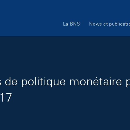
Main Navigation
La BNS
News et publicati
de politique monétaire 
017