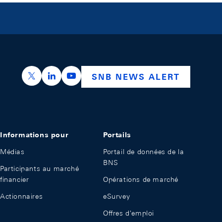
https://x.com/snb_bns
https://ch.linkedin.com/company/swiss-nation
https://www.youtube.com/@swissnation
SNB NEWS ALERT
Informations pour
Portails
Médias
Portail de données de la
BNS
Participants au marché
financier
Opérations de marché
Actionnaires
eSurvey
Offres d'emploi