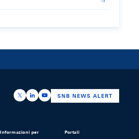
https://x.com/snb_bns
https://ch.linkedin.com/company/swiss-nation
https://www.youtube.com/@swissnation
SNB NEWS ALERT
Informazioni per
Portali