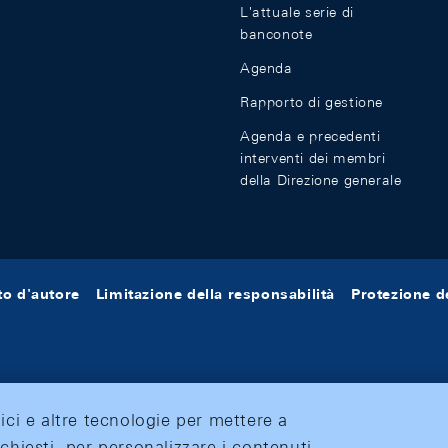
L'attuale serie di
banconote
Agenda
Rapporto di gestione
Agenda e precedenti
interventi dei membri
della Direzione generale
tto d'autore
Limitazione della responsabilità
Protezione de
tici e altre tecnologie per mettere a
ichiesti, per personalizzare i contenuti